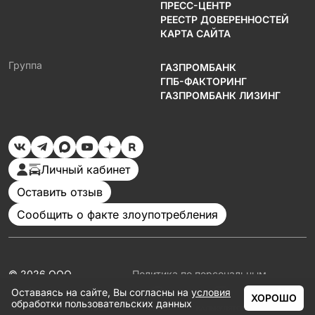
ПРЕСС-ЦЕНТР
РЕЕСТР ДОВЕРЕННОСТЕЙ
КАРТА САЙТА
Группа
ГАЗПРОМБАНК
ГПБ-ФАКТОРИНГ
ГАЗПРОМБАНК ЛИЗИНГ
Личный кабинет
Оставить отзыв
Сообщить о факте злоупотребления
© 2026 ООО
Политика по персональным
«Газпромбанк
данным
Оставаясь на сайте, Вы согласны на
условия
Автолизинг»
Документация
ХОРОШО
обработки пользовательских данных
Партнеры
ГЛАВНАЯ
КАТАЛОГ
АКЦИИ
КАЛЬКУЛЯТОР
ЕЩЁ