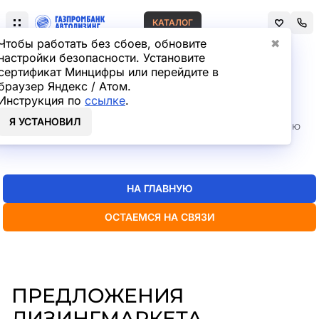
КАТАЛОГ
Чтобы работать без сбоев, обновите
✖
настройки безопасности. Установите
сертификат Минцифры или перейдите в
Главная
Лизинг легковых автомобилей
браузер Яндекс / Атом.
СТРАНИЦА НЕ НАЙДЕНА
Инструкция по
ссылке
.
Я УСТАНОВИЛ
Но мы точно знаем, где искать нужную вам информацию
— пока
можно перейти на главную или в каталог
НА ГЛАВНУЮ
ОСТАЕМСЯ НА СВЯЗИ
ПРЕДЛОЖЕНИЯ
ЛИЗИНГМАРКЕТА