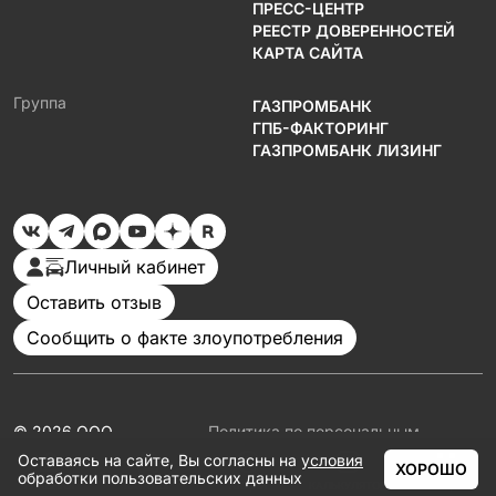
ПРЕСС-ЦЕНТР
РЕЕСТР ДОВЕРЕННОСТЕЙ
КАРТА САЙТА
Группа
ГАЗПРОМБАНК
ГПБ-ФАКТОРИНГ
ГАЗПРОМБАНК ЛИЗИНГ
Личный кабинет
Оставить отзыв
Сообщить о факте злоупотребления
© 2026 ООО
Политика по персональным
«Газпромбанк
данным
Оставаясь на сайте, Вы согласны на
условия
Автолизинг»
Документация
ХОРОШО
обработки пользовательских данных
Партнеры
ГЛАВНАЯ
КАТАЛОГ
АКЦИИ
КАЛЬКУЛЯТОР
ЕЩЁ