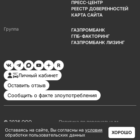
ПРЕСС-ЦЕНТР
РЕЕСТР ДОВЕРЕННОСТЕЙ
КАРТА САЙТА
Группа
ГАЗПРОМБАНК
ГПБ-ФАКТОРИНГ
ГАЗПРОМБАНК ЛИЗИНГ
Личный кабинет
Оставить отзыв
Сообщить о факте злоупотребления
© 2026 ООО
Политика по персональным
«Газпромбанк
данным
Оставаясь на сайте, Вы согласны на
условия
Автолизинг»
Документация
ХОРОШО
обработки пользовательских данных
Партнеры
ГЛАВНАЯ
КАТАЛОГ
АКЦИИ
КАЛЬКУЛЯТОР
ЕЩЁ