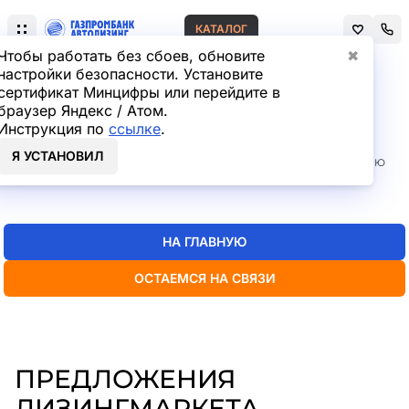
КАТАЛОГ
Чтобы работать без сбоев, обновите
✖
настройки безопасности. Установите
сертификат Минцифры или перейдите в
Главная
Лизинг легковых автомобилей
браузер Яндекс / Атом.
СТРАНИЦА НЕ НАЙДЕНА
Инструкция по
ссылке
.
Я УСТАНОВИЛ
Но мы точно знаем, где искать нужную вам информацию
— пока
можно перейти на главную или в каталог
НА ГЛАВНУЮ
ОСТАЕМСЯ НА СВЯЗИ
ПРЕДЛОЖЕНИЯ
ЛИЗИНГМАРКЕТА