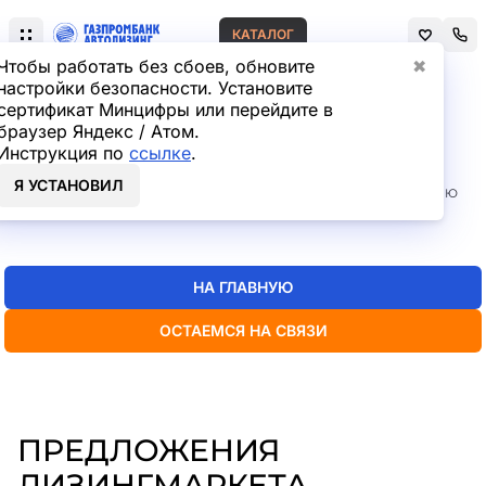
КАТАЛОГ
Чтобы работать без сбоев, обновите
✖
настройки безопасности. Установите
сертификат Минцифры или перейдите в
Главная
Лизинг легковых автомобилей
браузер Яндекс / Атом.
СТРАНИЦА НЕ НАЙДЕНА
Инструкция по
ссылке
.
Я УСТАНОВИЛ
Но мы точно знаем, где искать нужную вам информацию
— пока
можно перейти на главную или в каталог
НА ГЛАВНУЮ
ОСТАЕМСЯ НА СВЯЗИ
ПРЕДЛОЖЕНИЯ
ЛИЗИНГМАРКЕТА