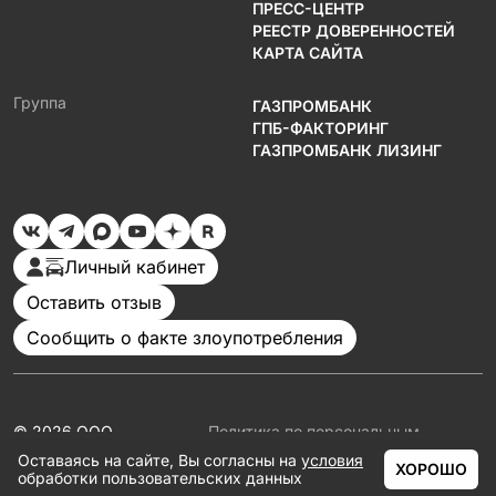
ПРЕСС-ЦЕНТР
РЕЕСТР ДОВЕРЕННОСТЕЙ
КАРТА САЙТА
Группа
ГАЗПРОМБАНК
ГПБ-ФАКТОРИНГ
ГАЗПРОМБАНК ЛИЗИНГ
Личный кабинет
Оставить отзыв
Сообщить о факте злоупотребления
© 2026 ООО
Политика по персональным
«Газпромбанк
данным
Оставаясь на сайте, Вы согласны на
условия
Автолизинг»
Документация
ХОРОШО
обработки пользовательских данных
Партнеры
ГЛАВНАЯ
КАТАЛОГ
АКЦИИ
КАЛЬКУЛЯТОР
ЕЩЁ