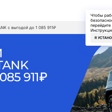
Чтобы раб
безопасно
перейдите 
NK с выгодой до 1 085 911₽
Инструкци
Я УСТАН
Й
TANK
85 911₽