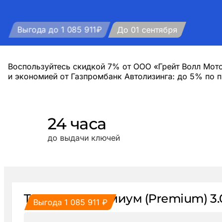
Выгода до 1 085 911₽
До 01 сентября
Воспользуйтесь скидкой 7% от ООО «Грейт Волл Мот
и экономией от Газпромбанк Автолизинга: до 5% по 
24 часа
до выдачи ключей
TANK 700 Премиум (Premium) 3
Выгода 1 085 911 ₽