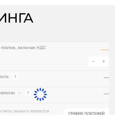
ИНГА
—
 платеж
, включая НДС
мость
—
налогах
—
налогу на прибыль и НДС
—
счеты лизинга являются
ГРАФИК ПЛАТЕЖЕЙ