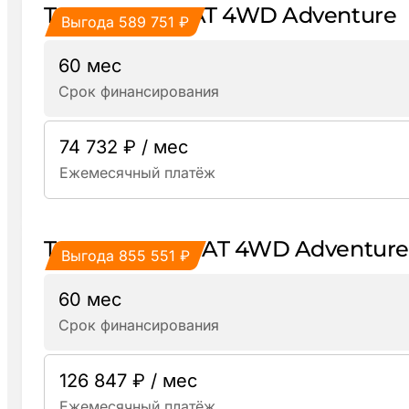
TANK 300 2.0 AT 4WD Adventure
Выгода 589 751 ₽
60 мес
Срок финансирования
74 732 ₽ / мес
Ежемесячный платёж
TANK 500 3.0T AT 4WD Adventure
Выгода 855 551 ₽
60 мес
Срок финансирования
126 847 ₽ / мес
Ежемесячный платёж