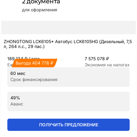
2 документа
для оформления
ZHONGTONG LCK6105* Автобус LCK6105HG (Дизельный, 7,5
л, 264 л.с., 29 пас.)
189 134 ₽ / мес
7 575 078 ₽
Выгода 404 776 ₽
Ежемесячный платёж
Экономия на налогах
60 мес
Срок финансирования
49%
Аванс
ПОЛУЧИТЬ ПРЕДЛОЖЕНИЕ