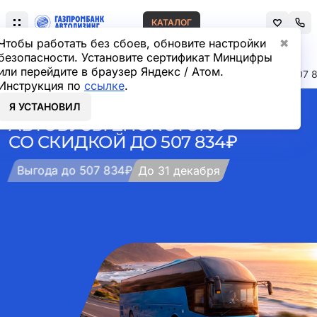
КАТАЛОГ
Чтобы работать без сбоев, обновите настройки
✖
безопасности. Установите сертификат Минцифры
или перейдите в браузер Яндекс / Атом.
Главная
Акции
Автобусы Zhongtong со скидкой до 507 
Инструкция по
ссылке
.
Я УСТАНОВИЛ
АВТОБУСЫ ZHONGTONG
СО СКИДКОЙ ДО 507 834₽
Выгода до 507 834₽
До 31 декабря