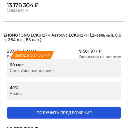
13 178 304 ₽
13 583 080 ₽
ZHONGTONG LCK6127* Автобус LCK6127Н (Дизельный, 8,9
л, 364 л.с., 53 пас.)
237 211 ₽ / мес
9 501 977 ₽
Выгода 507 834 ₽
Ежемесячный платёж
Экономия на налогах
60 мес
Срок финансирования
49%
Аванс
ПОЛУЧИТЬ ПРЕДЛОЖЕНИЕ