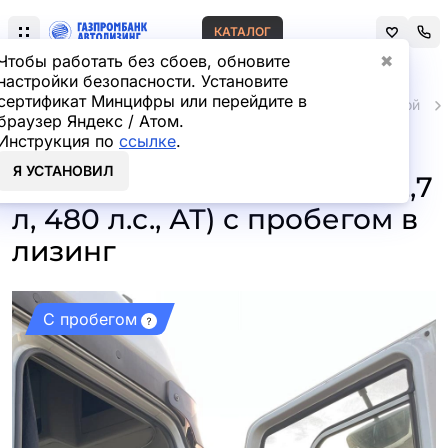
КАТАЛОГ
Чтобы работать без сбоев, обновите
✖
настройки безопасности. Установите
сертификат Минцифры или перейдите в
Главная
Автомобили и техника с пробегом
Грузовой
браузер Яндекс / Атом.
Инструкция по
ссылке
.
Ford Cargo 4x2 Седельный
Я УСТАНОВИЛ
тягач Cargo (Дизельный, 12,7
л, 480 л.с., АТ) с пробегом в
лизинг
С пробегом