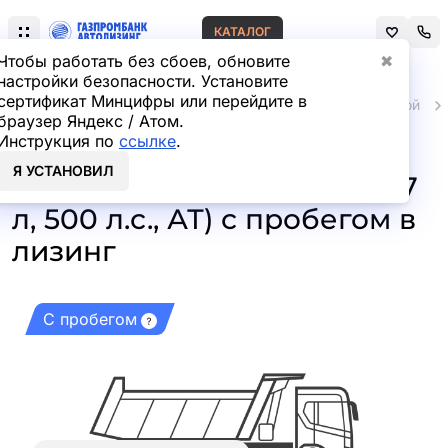
КАТАЛОГ
Чтобы работать без сбоев, обновите
✖
настройки безопасности. Установите
сертификат Минцифры или перейдите в
Главная
Автомобили и техника с пробегом
Грузовой
браузер Яндекс / Атом.
Инструкция по
ссылке
.
Ford F-Max 4x2 Седельный
Я УСТАНОВИЛ
тягач CCK1 (Дизельный, 12,7
л, 500 л.с., АТ) с пробегом в
лизинг
С пробегом