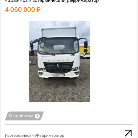
43089 4x2 Изотермический/рефрижератор
4 060 000 ₽
С пробегом
Изотермический/Рефрижератор