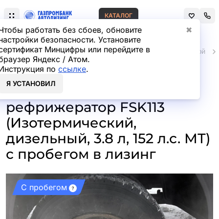
КАТАЛОГ
Чтобы работать без сбоев, обновите
✖
настройки безопасности. Установите
сертификат Минцифры или перейдите в
Главная
Автомобили и техника с пробегом
Грузовой
браузер Яндекс / Атом.
Инструкция по
ссылке
.
КамАЗ 43089 4x2
Я УСТАНОВИЛ
Изотермический/
рефрижератор FSK113
(Изотермический,
дизельный, 3.8 л, 152 л.с. МТ)
с пробегом в лизинг
С пробегом