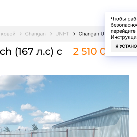
Чтобы раб
безопасно
перейдите 
гковой
Changan
UNI-T
Changan UNI-T 1.5 AMT T
Инструкци
Я УСТАН
h (167 л.с) с
2 510 000 ₽