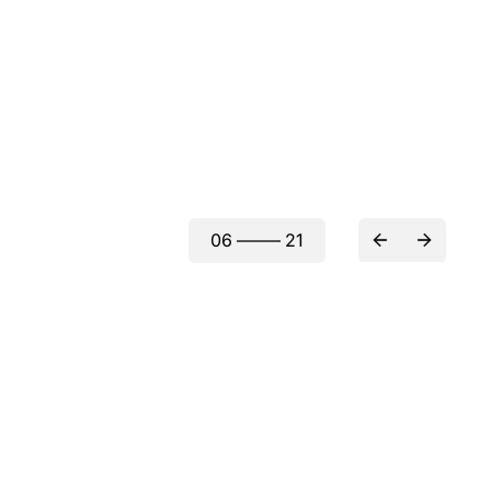
07
—–—
21