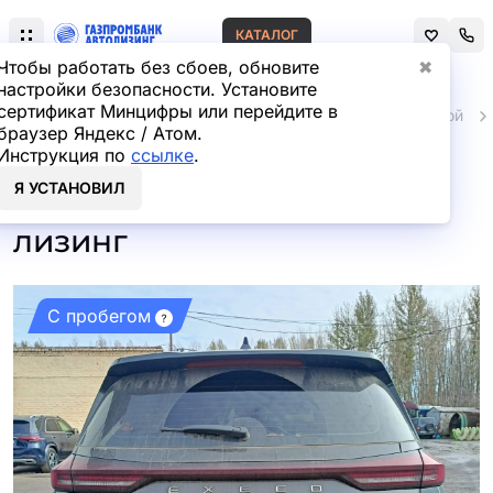
КАТАЛОГ
Чтобы работать без сбоев, обновите
✖
настройки безопасности. Установите
сертификат Минцифры или перейдите в
Главная
Автомобили и техника с пробегом
Легковой
браузер Яндекс / Атом.
Инструкция по
ссылке
.
EXEED VX 2.0 DCT AWD
Я УСТАНОВИЛ
President с пробегом в
лизинг
С пробегом