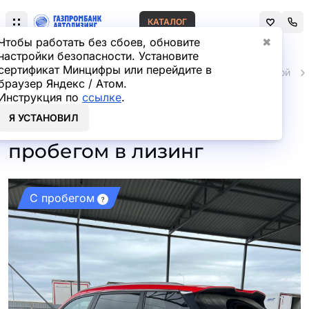
КАТАЛОГ
Чтобы работать без сбоев, обновите
✖
настройки безопасности. Установите
сертификат Минцифры или перейдите в
Главная
Автомобили и техника с пробегом
Легковой
браузер Яндекс / Атом.
Инструкция по
ссылке
.
Geely Atlas Pro Luxury 1.5T
Я УСТАНОВИЛ
6AT 2WD (177 л.с.) с
пробегом в лизинг
С пробегом