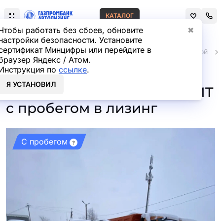
КАТАЛОГ
Чтобы работать без сбоев, обновите
✖
настройки безопасности. Установите
сертификат Минцифры или перейдите в
Главная
Автомобили и техника с пробегом
Легковой
браузер Яндекс / Атом.
Инструкция по
ссылке
.
LADA LARGUS Cross Luxe
Я УСТАНОВИЛ
Prestige 7 мест 1.6 106hp 5MT
с пробегом в лизинг
С пробегом