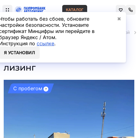
КАТАЛОГ
Чтобы работать без сбоев, обновите
✖
настройки безопасности. Установите
сертификат Минцифры или перейдите в
Главная
Автомобили и техника с пробегом
Легковой
браузер Яндекс / Атом.
Инструкция по
ссылке
.
LADA VESTA Седан Life 1.6
Я УСТАНОВИЛ
106hp 5MT с пробегом в
лизинг
С пробегом