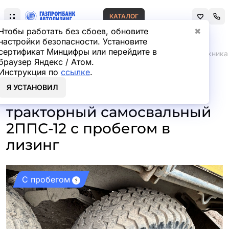
КАТАЛОГ
Чтобы работать без сбоев, обновите
✖
настройки безопасности. Установите
сертификат Минцифры или перейдите в
Главная
Автомобили и техника с пробегом
Спецтехника
браузер Яндекс / Атом.
Инструкция по
ссылке
.
Ремонтно-механический
Я УСТАНОВИЛ
завод 2ППС* Полуприцеп
тракторный самосвальный
2ППС-12 с пробегом в
лизинг
С пробегом