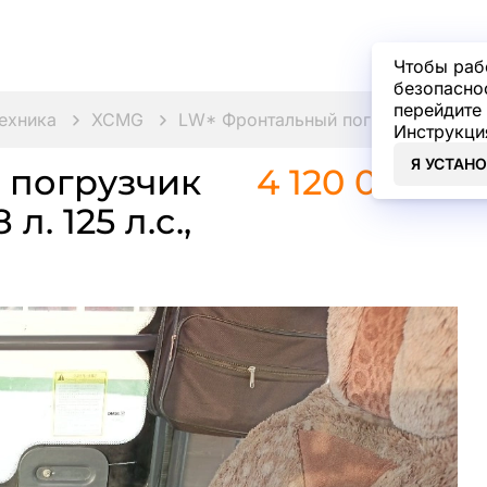
Чтобы раб
безопасно
перейдите 
ехника
XCMG
LW* Фронтальный погрузчик
XC
Инструкци
Я УСТАН
 погрузчик
4 120 000 ₽
. 125 л.с.,