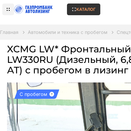
КАТАЛОГ
Главная
Автомобили и техника с пробегом
Спецт
XCMG LW* Фронтальный
LW330RU (Дизельный, 6,8 л
АТ) с пробегом в лизинг
С пробегом