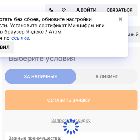
ВОЙТИ
СВЯЗАТЬСЯ
отать без сбоев, обновите настройки
✖
сти. Установите сертификат Минцифры или
в браузер Яндекс / Атом.
MG LW* Фронтальный погрузчик LW330RU (Дизельный, 6,
я по
ссылке
.
ОВИЛ
Выберите условия
ЗА НАЛИЧНЫЕ
В ЛИЗИНГ
ОСТАВИТЬ ЗАЯВКУ
Запросить скидку
Важные преимущества: