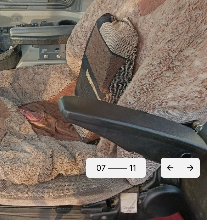
07
—–—
11