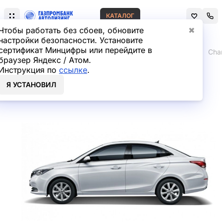
КАТАЛОГ
Чтобы работать без сбоев, обновите
✖
настройки безопасности. Установите
сертификат Минцифры или перейдите в
Главная
Лизинг легковых автомобилей
Changan
Cha
браузер Яндекс / Атом.
Инструкция по
ссылке
.
Changan Alsvin Седан в
Я УСТАНОВИЛ
лизинг