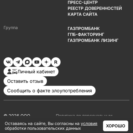
ПРЕСС-ЦЕНТР
РЕЕСТР ДОВЕРЕННОСТЕЙ
КАРТА САЙТА
Группа
ГАЗПРОМБАНК
ГПБ-ФАКТОРИНГ
ГАЗПРОМБАНК ЛИЗИНГ
Личный кабинет
Оставить отзыв
Сообщить о факте злоупотребления
© 2026 ООО
Политика по персональным
«Газпромбанк
данным
Оставаясь на сайте, Вы согласны на
условия
Автолизинг»
Документация
ХОРОШО
обработки пользовательских данных
Партнеры
ГЛАВНАЯ
КАТАЛОГ
АКЦИИ
КАЛЬКУЛЯТОР
ЕЩЁ