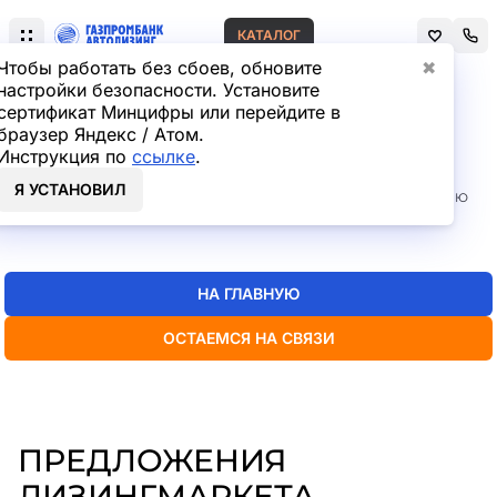
КАТАЛОГ
Чтобы работать без сбоев, обновите
✖
настройки безопасности. Установите
сертификат Минцифры или перейдите в
Главная
Лизинг легковых автомобилей
браузер Яндекс / Атом.
СТРАНИЦА НЕ НАЙДЕНА
Инструкция по
ссылке
.
Я УСТАНОВИЛ
Но мы точно знаем, где искать нужную вам информацию
— пока
можно перейти на главную или в каталог
НА ГЛАВНУЮ
ОСТАЕМСЯ НА СВЯЗИ
ПРЕДЛОЖЕНИЯ
ЛИЗИНГМАРКЕТА