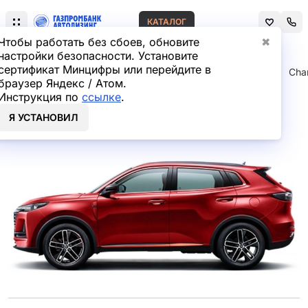
КАТАЛОГ
Чтобы работать без сбоев, обновите
✖
настройки безопасности. Установите
сертификат Минцифры или перейдите в
Главная
Лизинг легковых автомобилей
Changan
Cha
браузер Яндекс / Атом.
Инструкция по
ссылке
.
Changan UNI-S в лизинг
Я УСТАНОВИЛ