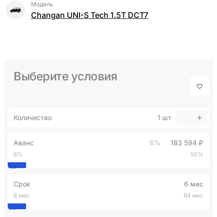
Модель
Changan UNI-S Tech 1.5T DCT7
Выберите условия
Количество
1
шт
Аванс
6%
183 594 ₽
6%
50%
Срок
6 мес
6 мес
84 мес