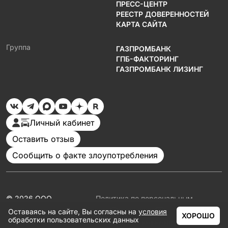
ПРЕСС-ЦЕНТР
РЕЕСТР ДОВЕРЕННОСТЕЙ
КАРТА САЙТА
Группа
ГАЗПРОМБАНК
ГПБ-ФАКТОРИНГ
ГАЗПРОМБАНК ЛИЗИНГ
Личный кабинет
Оставить отзыв
Сообщить о факте злоупотребления
© 2026 ООО
Политика по персональным
«Газпромбанк
данным
Оставаясь на сайте, Вы согласны на
условия
Автолизинг»
Документация
ХОРОШО
обработки пользовательских данных
Партнеры
ГЛАВНАЯ
КАТАЛОГ
АКЦИИ
КАЛЬКУЛЯТОР
ЕЩЁ