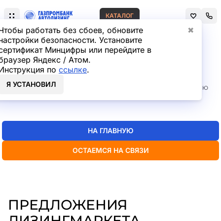
КАТАЛОГ
Чтобы работать без сбоев, обновите
✖
настройки безопасности. Установите
сертификат Минцифры или перейдите в
Главная
Лизинг легковых автомобилей
браузер Яндекс / Атом.
СТРАНИЦА НЕ НАЙДЕНА
Инструкция по
ссылке
.
Я УСТАНОВИЛ
Но мы точно знаем, где искать нужную вам информацию
— пока
можно перейти на главную или в каталог
НА ГЛАВНУЮ
ОСТАЕМСЯ НА СВЯЗИ
ПРЕДЛОЖЕНИЯ
ЛИЗИНГМАРКЕТА