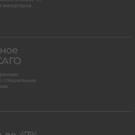
и импортеров
ное
САГО
иренным
о специальным
фам
х до 47%