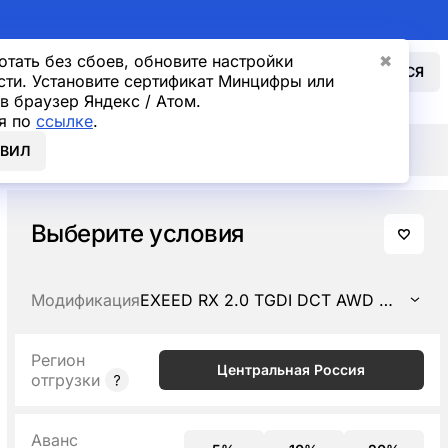
отать без сбоев, обновите настройки
✖
ВОЙТИ
СВЯЗАТЬСЯ
сти. Установите сертификат Минцифры или
в браузер Яндекс / Атом.
я по
ссылке
.
ОВИЛ
Выберите условия
Модификация
EXEED RX 2.0 TGDI DCT AWD Platinum
Регион
Центральная Россия
отгрузки
Аванс