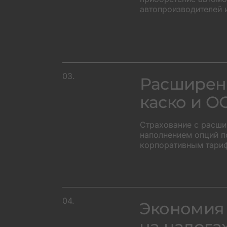
автопроизводителей 
03.
Расширен
каско и О
Страхование с расш
наполнением опций п
корпоративным тари
04.
Экономия
на налога