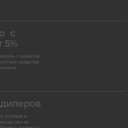
о с
т 5%
мобиль с авансом
оротные средства
бизнеса
 дилеров
е условия и
мущества на
илей в лизинг от