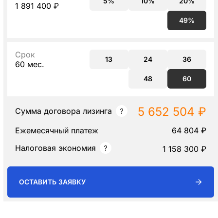
5%
10%
20%
1 891 400 ₽
49%
Срок
13
24
36
60 мес.
48
60
5 652 504 ₽
Сумма договора лизинга
Ежемесячный платеж
64 804 ₽
Налоговая экономия
1 158 300 ₽
ОСТАВИТЬ ЗАЯВКУ