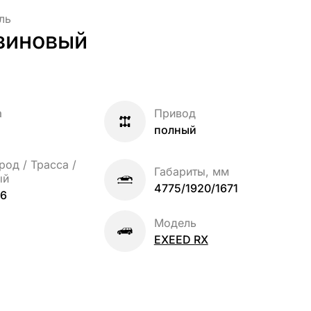
ль
зиновый
а
Привод
полный
род / Трасса /
Габариты, мм
ый
4775/1920/1671
.6
Модель
EXEED RX