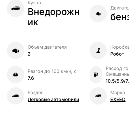
Кузов
Двигате
Внедорожн
бен
ик
Объем двигателя
Коробк
2
Робот
Расход го
Разгон до 100 км/ч, с
Смешанн
7.6
10.5/5.9/7
Раздел
Марка
Легковые автомобили
EXEED