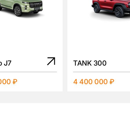
o J7
TANK 300
000 ₽
4 400 000 ₽