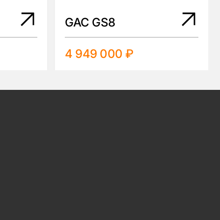
GAC GS8
4 949 000 ₽