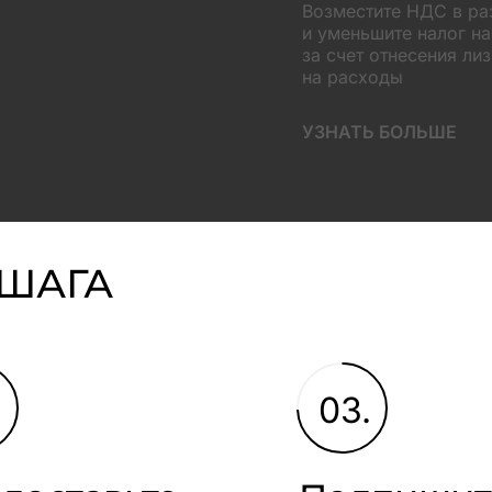
Возместите НДС в р
и уменьшите налог н
за счет отнесения ли
на расходы
УЗНАТЬ БОЛЬШЕ
 ШАГА
.
03.