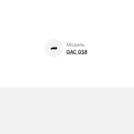
Модель
GAC GS8