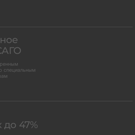
ное
САГО
иренным
о специальным
фам
х до 47%