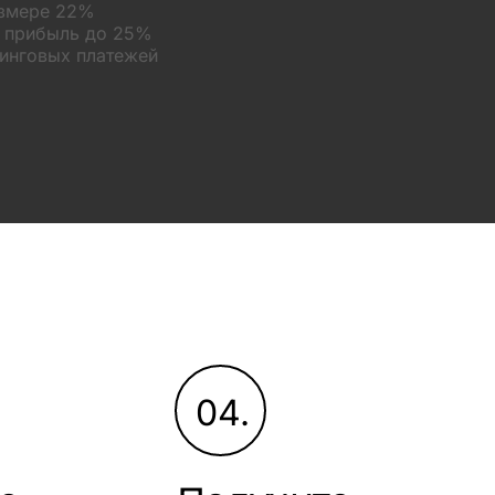
азмере 22%
а прибыль до 25%
зинговых платежей
04.