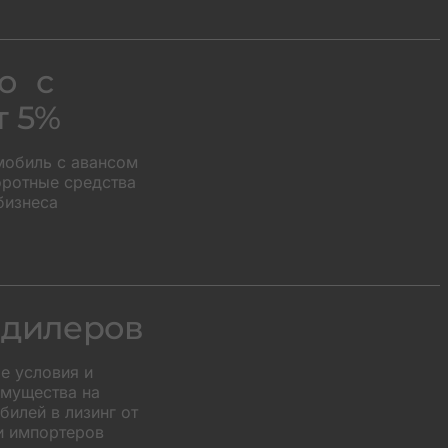
о с
т 5%
мобиль с авансом
оротные средства
бизнеса
 дилеров
е условия и
мущества на
илей в лизинг от
и импортеров