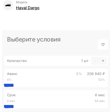
Модель
Haval Dargo
Выберите условия
Количество
1
шт
Аванс
6%
206 940 ₽
6%
50%
Срок
6 мес
6 мес
84 мес