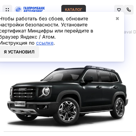
КАТАЛОГ
Чтобы работать без сбоев, обновите
✖
настройки безопасности. Установите
сертификат Минцифры или перейдите в
Главная
Лизинг легковых автомобилей
Haval
Haval 
браузер Яндекс / Атом.
Инструкция по
ссылке
.
Haval Dargo в лизинг
Я УСТАНОВИЛ