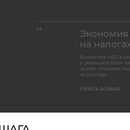
04.
Экономия
на налога
Возместите НДС в р
и уменьшите налог н
за счет отнесения ли
на расходы
УЗНАТЬ БОЛЬШЕ
 ШАГА