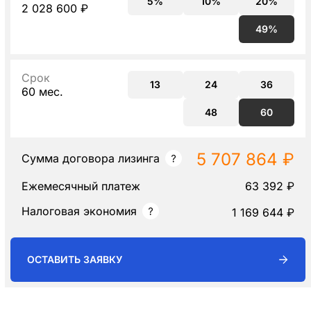
5%
10%
20%
2 028 600 ₽
49%
Срок
13
24
36
60 мес.
48
60
5 707 864 ₽
Сумма договора лизинга
Ежемесячный платеж
63 392 ₽
Налоговая экономия
1 169 644 ₽
ОСТАВИТЬ ЗАЯВКУ