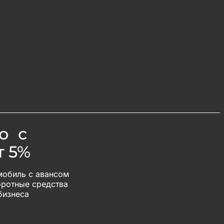
о с
т 5%
мобиль с авансом
оротные средства
бизнеса