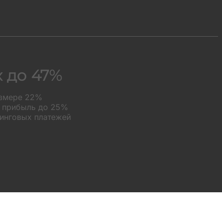
х до 47%
азмере 22%
а прибыль до 25%
зинговых платежей