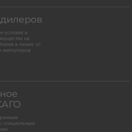
 дилеров
е условия и
мущества на
илей в лизинг от
и импортеров
ное
САГО
иренным
о специальным
фам