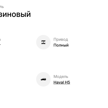
ль
зиновый
а
Привод
т
Полный
Модель
Haval H5