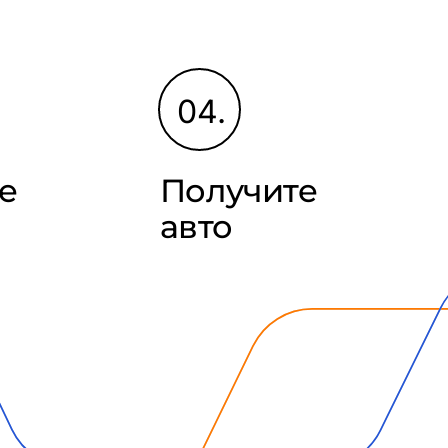
04.
е
Получите
авто