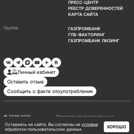
ПРЕСС-ЦЕНТР
РЕЕСТР ДОВЕРЕННОСТЕЙ
КАРТА САЙТА
Группа
ГАЗПРОМБАНК
ГПБ-ФАКТОРИНГ
ГАЗПРОМБАНК ЛИЗИНГ
Личный кабинет
Оставить отзыв
Сообщить о факте злоупотребления
© 2026 ООО
Политика по персональным
«Газпромбанк
данным
Оставаясь на сайте, Вы согласны на
условия
Автолизинг»
Документация
ХОРОШО
обработки пользовательских данных
Партнеры
ГЛАВНАЯ
КАТАЛОГ
АКЦИИ
КАЛЬКУЛЯТОР
ЕЩЁ