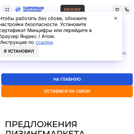
КАТАЛОГ
Чтобы работать без сбоев, обновите
✖
настройки безопасности. Установите
сертификат Минцифры или перейдите в
Главная
Лизинг легковых автомобилей
браузер Яндекс / Атом.
СТРАНИЦА НЕ НАЙДЕНА
Инструкция по
ссылке
.
Я УСТАНОВИЛ
Но мы точно знаем, где искать нужную вам информацию
— пока
можно перейти на главную или в каталог
НА ГЛАВНУЮ
ОСТАЕМСЯ НА СВЯЗИ
ПРЕДЛОЖЕНИЯ
ЛИЗИНГМАРКЕТА