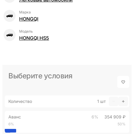
Марка
HONGQI
Модель
HONGQI HS5
Выберите условия
Количество
1
шт
Аванс
6%
354 909 ₽
6%
50%