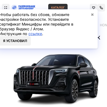
КАТАЛОГ
Чтобы работать без сбоев, обновите
✖
настройки безопасности. Установите
сертификат Минцифры или перейдите в
Главная
Лизинг легковых автомобилей
HONGQI
HON
браузер Яндекс / Атом.
Инструкция по
ссылке
.
HONGQI HS5 Внедорожник
Я УСТАНОВИЛ
в лизинг