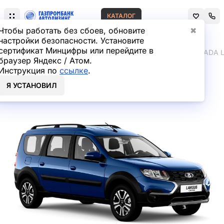
КАТАЛОГ
Чтобы работать без сбоев, обновите
✖
настройки безопасности. Установите
сертификат Минцифры или перейдите в
Главная
Лизинг легковых автомобилей
LADA
LADA 
браузер Яндекс / Атом.
Инструкция по
ссылке
.
LADA LARGUS Cross
Я УСТАНОВИЛ
Универсал в лизинг