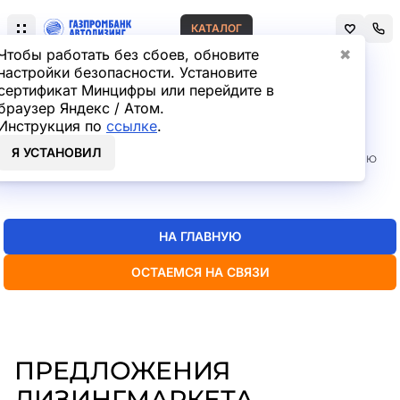
КАТАЛОГ
Чтобы работать без сбоев, обновите
✖
настройки безопасности. Установите
сертификат Минцифры или перейдите в
Главная
Лизинг легковых автомобилей
браузер Яндекс / Атом.
СТРАНИЦА НЕ НАЙДЕНА
Инструкция по
ссылке
.
Я УСТАНОВИЛ
Но мы точно знаем, где искать нужную вам информацию
— пока
можно перейти на главную или в каталог
НА ГЛАВНУЮ
ОСТАЕМСЯ НА СВЯЗИ
ПРЕДЛОЖЕНИЯ
ЛИЗИНГМАРКЕТА