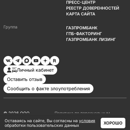
ПРЕСС-ЦЕНТР
РЕЕСТР ДОВЕРЕННОСТЕЙ
КАРТА САЙТА
Группа
ГАЗПРОМБАНК
ГПБ-ФАКТОРИНГ
ГАЗПРОМБАНК ЛИЗИНГ
Личный кабинет
Оставить отзыв
Сообщить о факте злоупотребления
© 2026 ООО
Политика по персональным
«Газпромбанк
данным
Оставаясь на сайте, Вы согласны на
условия
Автолизинг»
Документация
ХОРОШО
обработки пользовательских данных
Партнеры
ГЛАВНАЯ
КАТАЛОГ
АКЦИИ
КАЛЬКУЛЯТОР
ЕЩЁ