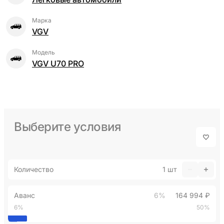
Марка
VGV
Модель
VGV U70 PRO
Выберите условия
Количество
1
шт
Аванс
6%
164 994 ₽
6%
50%