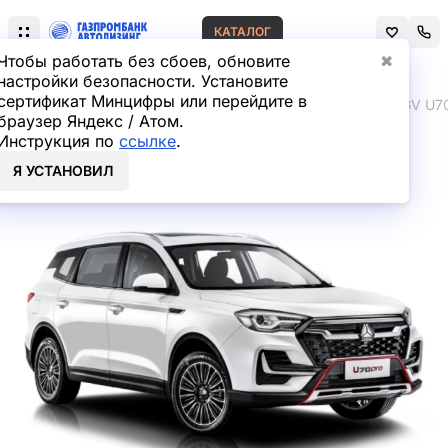
КАТАЛОГ
Чтобы работать без сбоев, обновите
✖
настройки безопасности. Установите
сертификат Минцифры или перейдите в
Главная
Лизинг легковых автомобилей
VGV
VGV U7
браузер Яндекс / Атом.
Инструкция по
ссылке
.
VGV U70 PRO Кроссовер в
Я УСТАНОВИЛ
лизинг