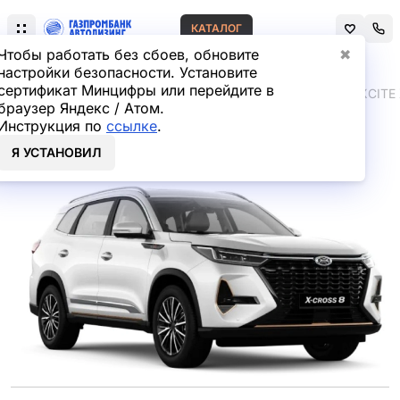
КАТАЛОГ
Чтобы работать без сбоев, обновите
✖
настройки безопасности. Установите
сертификат Минцифры или перейдите в
Главная
Лизинг легковых автомобилей
XCITE
XCITE
браузер Яндекс / Атом.
Инструкция по
ссылке
.
XCITE X-CROSS 8 в лизинг
Я УСТАНОВИЛ