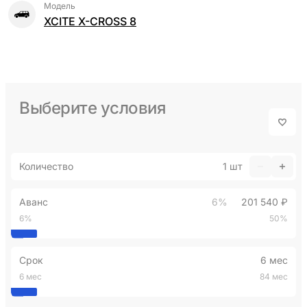
Модель
XCITE X-CROSS 8
Выберите условия
Количество
1
шт
Аванс
6%
201 540 ₽
6%
50%
Срок
6 мес
6 мес
84 мес