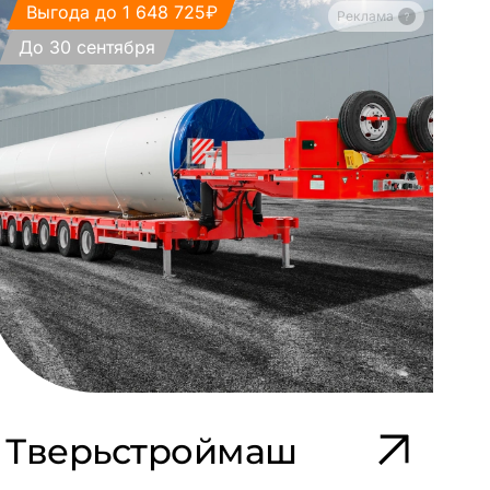
Выгода до 1 648 725₽
Реклама
До 30 сентября
Д
Тверьстроймаш
Y