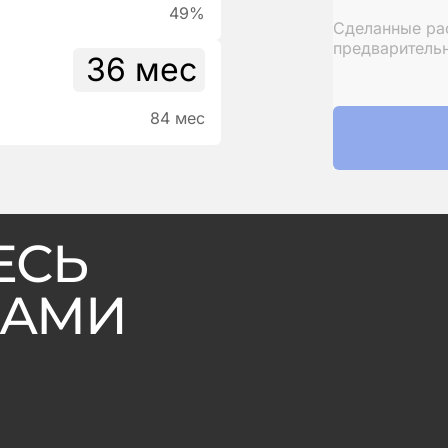
Экономия по 
49%
Сделанные ра
предваритель
84 мес
ЕСЬ
ВАМИ