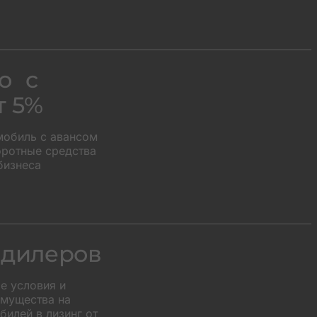
о с
т 5%
мобиль с авансом
оротные средства
бизнеса
 дилеров
е условия и
мущества на
илей в лизинг от