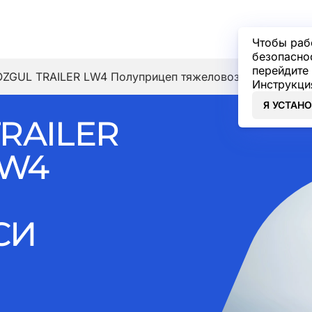
Чтобы раб
безопасно
перейдите 
OZGUL TRAILER LW4 Полуприцеп тяжеловоз 4 оси
Инструкци
Я УСТАН
RAILER
LW4
СИ