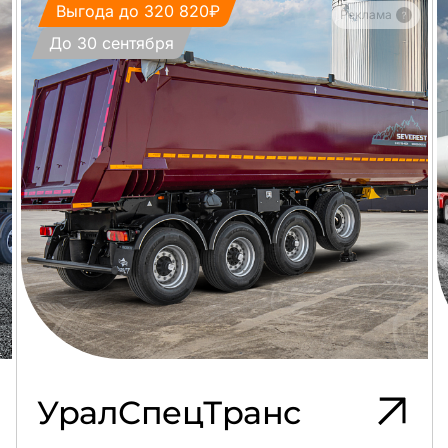
Выгода до 320 820₽
Реклама
До 30 сентября
УралСпецТранс