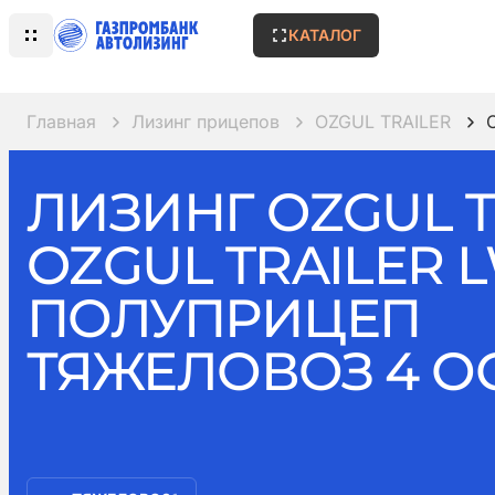
КАТАЛОГ
Главная
Лизинг прицепов
OZGUL TRAILER
ЛИЗИНГ OZGUL T
OZGUL TRAILER 
ПОЛУПРИЦЕП
ТЯЖЕЛОВОЗ 4 О