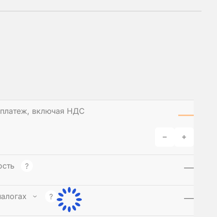
—
платеж
, включая НДС
ость
—
налогах
—