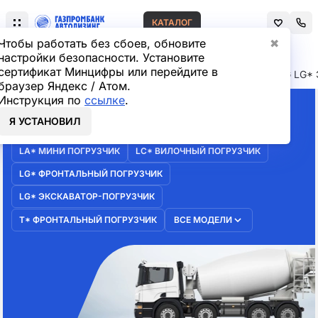
КАТАЛОГ
Чтобы работать без сбоев, обновите
✖
настройки безопасности. Установите
сертификат Минцифры или перейдите в
Главная
Лизинг спецтехники
LUGONG
LUGONG LG* Э
браузер Яндекс / Атом.
Инструкция по
ссылке
.
Я УСТАНОВИЛ
1
ЭКСКАВАТОР-ПОГРУЗЧИК
LA* МИНИ ПОГРУЗЧИК
LC* ВИЛОЧНЫЙ ПОГРУЗЧИК
LG* ФРОНТАЛЬНЫЙ ПОГРУЗЧИК
LG* ЭКСКАВАТОР-ПОГРУЗЧИК
T* ФРОНТАЛЬНЫЙ ПОГРУЗЧИК
ВСЕ МОДЕЛИ
TITAN ZL30
ПОГРУЗЧИК
ФРОНТАЛЬНЫЙ