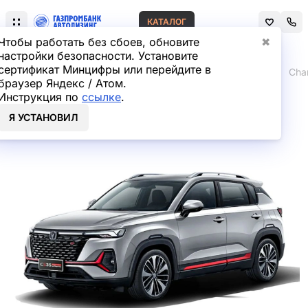
КАТАЛОГ
Чтобы работать без сбоев, обновите
✖
настройки безопасности. Установите
сертификат Минцифры или перейдите в
Главная
Лизинг легковых автомобилей
Changan
Cha
браузер Яндекс / Атом.
Инструкция по
ссылке
.
Changan CS35 PLUS
Я УСТАНОВИЛ
Внедорожник в лизинг