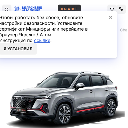
КАТАЛОГ
Чтобы работать без сбоев, обновите
✖
настройки безопасности. Установите
сертификат Минцифры или перейдите в
Главная
Лизинг легковых автомобилей
Changan
Cha
браузер Яндекс / Атом.
Инструкция по
ссылке
.
Changan CS35 PLUS
Я УСТАНОВИЛ
Внедорожник в лизинг