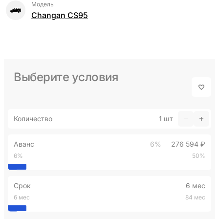
Модель
Changan CS95
Выберите условия
Количество
1
шт
Аванс
6%
276 594 ₽
6%
50%
Срок
6 мес
6 мес
84 мес