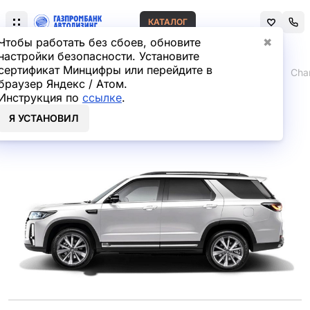
КАТАЛОГ
Чтобы работать без сбоев, обновите
✖
настройки безопасности. Установите
сертификат Минцифры или перейдите в
Главная
Лизинг легковых автомобилей
Changan
Cha
браузер Яндекс / Атом.
Инструкция по
ссылке
.
Changan CS95 в лизинг
Я УСТАНОВИЛ