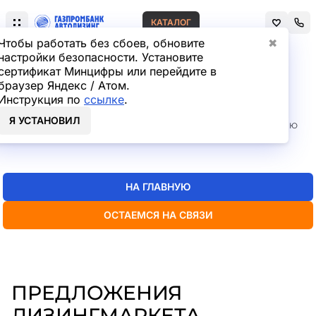
КАТАЛОГ
Чтобы работать без сбоев, обновите
✖
настройки безопасности. Установите
сертификат Минцифры или перейдите в
Главная
Лизинг легковых автомобилей
браузер Яндекс / Атом.
СТРАНИЦА НЕ НАЙДЕНА
Инструкция по
ссылке
.
Я УСТАНОВИЛ
Но мы точно знаем, где искать нужную вам информацию
— пока
можно перейти на главную или в каталог
НА ГЛАВНУЮ
ОСТАЕМСЯ НА СВЯЗИ
ПРЕДЛОЖЕНИЯ
ЛИЗИНГМАРКЕТА