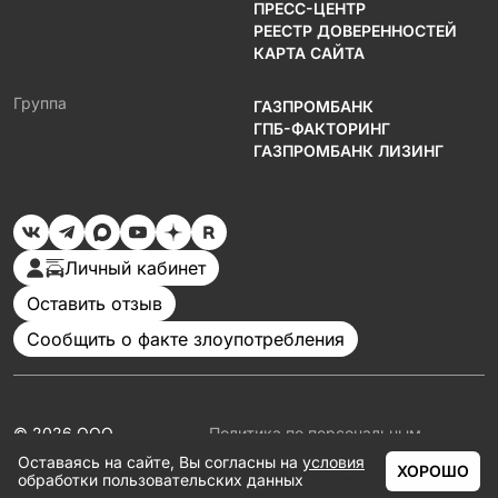
ПРЕСС-ЦЕНТР
РЕЕСТР ДОВЕРЕННОСТЕЙ
КАРТА САЙТА
Группа
ГАЗПРОМБАНК
ГПБ-ФАКТОРИНГ
ГАЗПРОМБАНК ЛИЗИНГ
Личный кабинет
Оставить отзыв
Сообщить о факте злоупотребления
© 2026 ООО
Политика по персональным
«Газпромбанк
данным
Оставаясь на сайте, Вы согласны на
условия
Автолизинг»
Документация
ХОРОШО
обработки пользовательских данных
Партнеры
ГЛАВНАЯ
КАТАЛОГ
АКЦИИ
КАЛЬКУЛЯТОР
ЕЩЁ