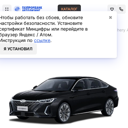
КАТАЛОГ
Чтобы работать без сбоев, обновите
✖
настройки безопасности. Установите
сертификат Минцифры или перейдите в
Главная
Лизинг легковых автомобилей
Chery
Chery A
браузер Яндекс / Атом.
Инструкция по
ссылке
.
Chery Arrizo 8 Седан в
Я УСТАНОВИЛ
лизинг