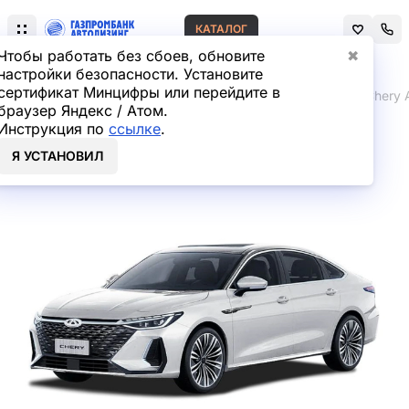
КАТАЛОГ
Чтобы работать без сбоев, обновите
✖
настройки безопасности. Установите
сертификат Минцифры или перейдите в
Главная
Лизинг легковых автомобилей
Chery
Chery A
браузер Яндекс / Атом.
Инструкция по
ссылке
.
Chery Arrizo 8 Седан в
Я УСТАНОВИЛ
лизинг