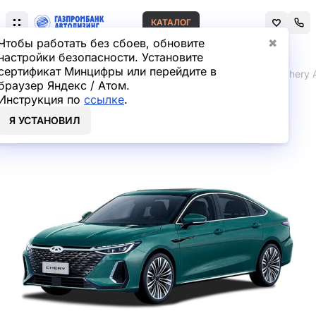
КАТАЛОГ
Чтобы работать без сбоев, обновите
✖
настройки безопасности. Установите
сертификат Минцифры или перейдите в
Главная
Лизинг легковых автомобилей
Chery
Chery A
браузер Яндекс / Атом.
Инструкция по
ссылке
.
Chery Arrizo 8 Седан в
Я УСТАНОВИЛ
лизинг