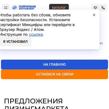
КАТАЛОГ
Чтобы работать без сбоев, обновите
✖
настройки безопасности. Установите
сертификат Минцифры или перейдите в
Главная
Лизинг легковых автомобилей
браузер Яндекс / Атом.
СТРАНИЦА НЕ НАЙДЕНА
Инструкция по
ссылке
.
Я УСТАНОВИЛ
Но мы точно знаем, где искать нужную вам информацию
— пока
можно перейти на главную или в каталог
НА ГЛАВНУЮ
ОСТАЕМСЯ НА СВЯЗИ
ПРЕДЛОЖЕНИЯ
ЛИЗИНГМАРКЕТА