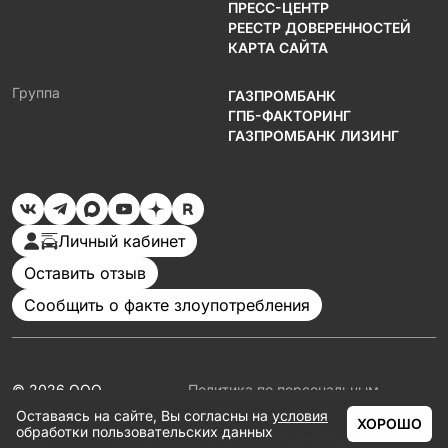
ПРЕСС-ЦЕНТР
РЕЕСТР ДОВЕРЕННОСТЕЙ
КАРТА САЙТА
Группа
ГАЗПРОМБАНК
ГПБ-ФАКТОРИНГ
ГАЗПРОМБАНК ЛИЗИНГ
Личный кабинет
Оставить отзыв
Сообщить о факте злоупотребления
© 2026 ООО
Политика по персональным
«Газпромбанк
данным
Оставаясь на сайте, Вы согласны на
условия
Автолизинг»
Документация
ХОРОШО
обработки пользовательских данных
Партнеры
ГЛАВНАЯ
КАТАЛОГ
АКЦИИ
КАЛЬКУЛЯТОР
ЕЩЁ