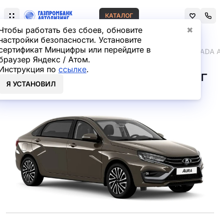
КАТАЛОГ
Чтобы работать без сбоев, обновите
✖
настройки безопасности. Установите
сертификат Минцифры или перейдите в
Главная
Лизинг легковых автомобилей
LADA
LADA 
браузер Яндекс / Атом.
Инструкция по
ссылке
.
LADA AURA Седан в лизинг
Я УСТАНОВИЛ