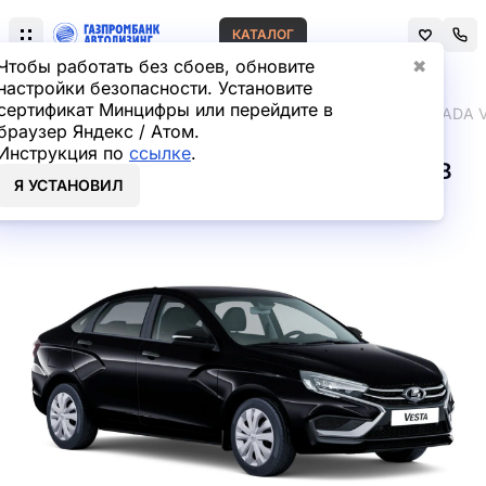
КАТАЛОГ
Чтобы работать без сбоев, обновите
✖
настройки безопасности. Установите
сертификат Минцифры или перейдите в
Главная
Лизинг легковых автомобилей
LADA
LADA 
браузер Яндекс / Атом.
Инструкция по
ссылке
.
LADA VESTA Седан Седан в
Я УСТАНОВИЛ
лизинг