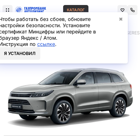
КАТАЛОГ
Чтобы работать без сбоев, обновите
✖
настройки безопасности. Установите
сертификат Минцифры или перейдите в
Главная
Лизинг легковых автомобилей
SERES
SERES
браузер Яндекс / Атом.
Инструкция по
ссылке
.
SERES M7 в лизинг
Я УСТАНОВИЛ