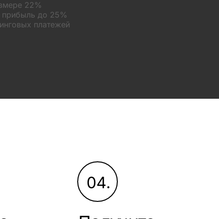
азмере 22%
а прибыль до 25%
зинговых платежей
04.