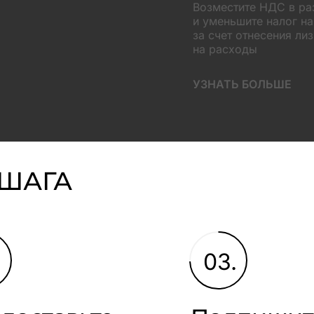
Возместите НДС в р
и уменьшите налог н
за счет отнесения ли
на расходы
УЗНАТЬ БОЛЬШЕ
 ШАГА
.
03.