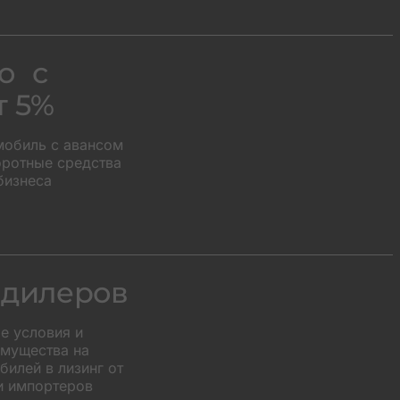
о с
т 5%
мобиль с авансом
оротные средства
бизнеса
 дилеров
е условия и
мущества на
илей в лизинг от
и импортеров