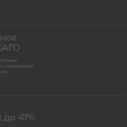
ное
САГО
иренным
о специальным
фам
х до 47%