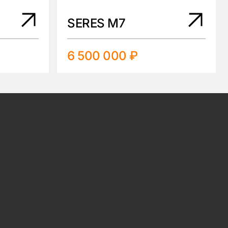
SERES M7
6 500 000 ₽