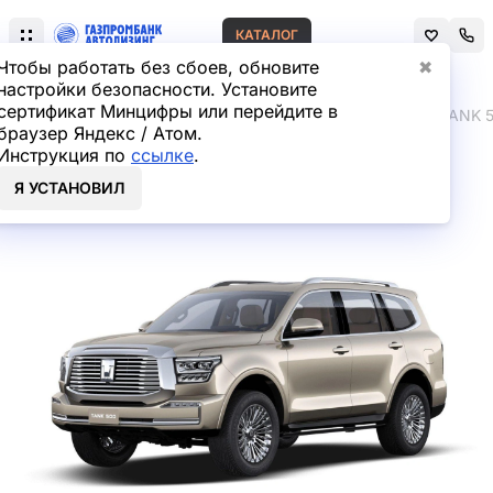
КАТАЛОГ
Чтобы работать без сбоев, обновите
✖
настройки безопасности. Установите
сертификат Минцифры или перейдите в
Главная
Лизинг легковых автомобилей
TANK
TANK 
браузер Яндекс / Атом.
Инструкция по
ссылке
.
TANK 500 Внедорожник в
Я УСТАНОВИЛ
лизинг