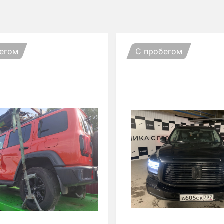
егом
С пробегом