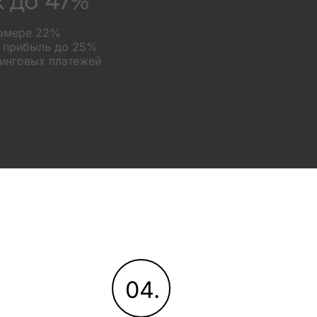
х до 47%
азмере 22%
а прибыль до 25%
зинговых платежей
04.