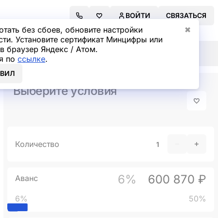
ВОЙТИ
СВЯЗАТЬСЯ
отать без сбоев, обновите настройки
✖
сти. Установите сертификат Минцифры или
в браузер Яндекс / Атом.
4WD
я по
ссылке
.
ОВИЛ
Выберите условия
Количество
6%
600 870 ₽
Аванс
6%
50%