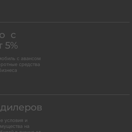
о с
т 5%
мобиль с авансом
оротные средства
бизнеса
 дилеров
е условия и
мущества на