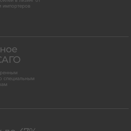
илей в лизинг от
и импортеров
ное
САГО
иренным
о специальным
фам