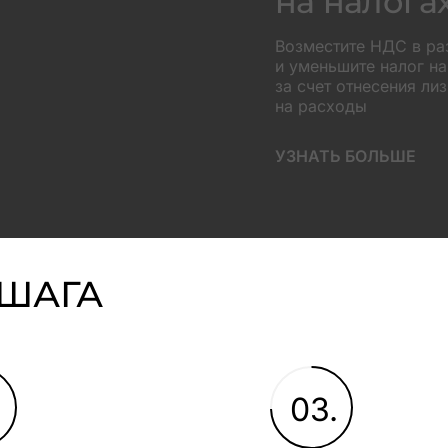
на налога
Возместите НДС в р
и уменьшите налог н
за счет отнесения ли
на расходы
УЗНАТЬ БОЛЬШЕ
 ШАГА
.
03.