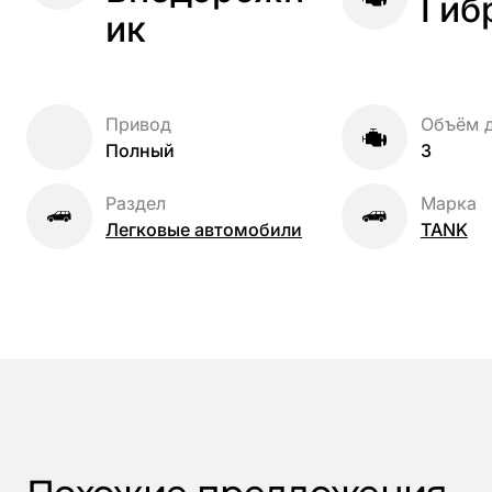
Гиб
ик
Привод
Объём д
Полный
3
Раздел
Марка
Легковые автомобили
TANK