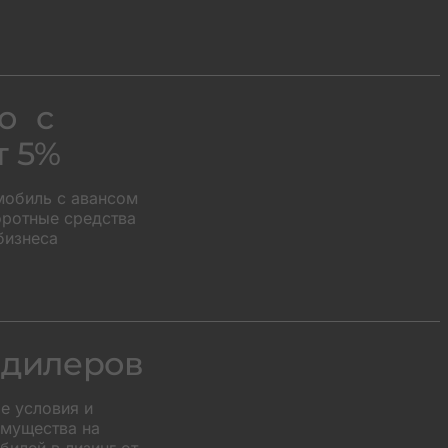
о с
т 5%
мобиль с авансом
оротные средства
бизнеса
 дилеров
е условия и
мущества на