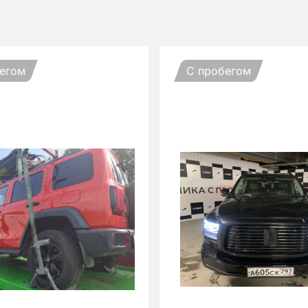
егом
С пробегом