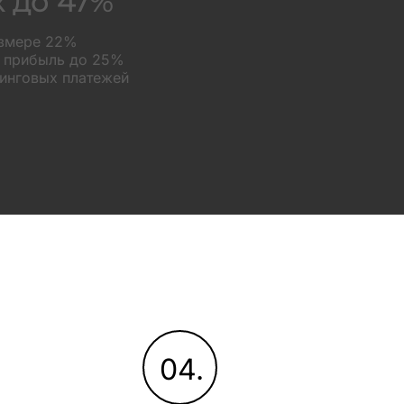
х до 47%
азмере 22%
а прибыль до 25%
зинговых платежей
04.