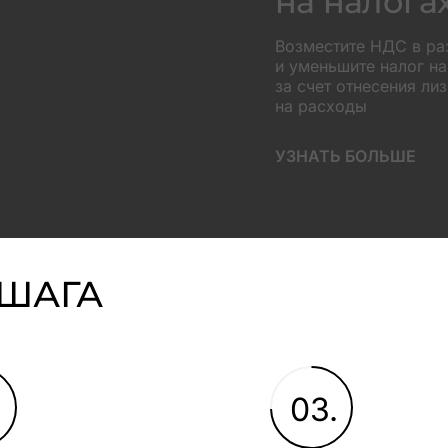
на налога
Возместите НДС в р
и уменьшите налог н
за счет отнесения ли
на расходы
УЗНАТЬ БОЛЬШЕ
 ШАГА
.
03.