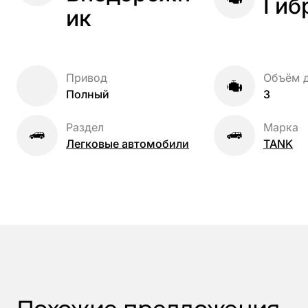
Гиб
ик
Привод
Объём д
Полный
3
Раздел
Марка
Легковые автомобили
TANK