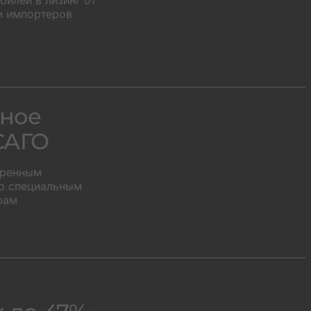
илей в лизинг от
и импортеров
ное
САГО
иренным
о специальным
фам